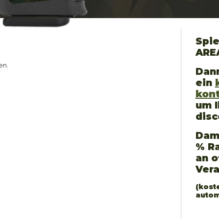
Spie
ARE
en.
Dann
ein
kon
um I
disc
Dami
% Ra
an o
Ver
(kost
autom