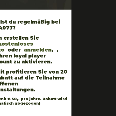
lst du regelmäßig bei
A077?
 erstellen Sie
kostenloses
to
oder
anmelden
, ,
hren loyal player
ount zu aktivieren.
t profitieren Sie von 20
batt auf die Teilnahme
ffenen
anstaltungen.
enb € 50,- pro jahre. Rabatt wird
atisch abgezogen)