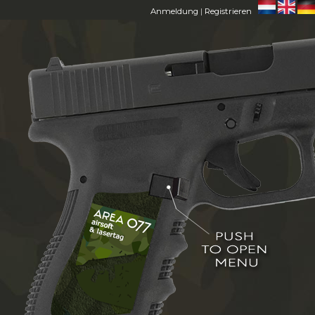
Anmeldung
|
Registrieren
HOME
AREA 077
MITGLIEDER
FAQ
CONTACT