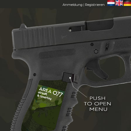
Anmeldung
|
Registrieren
HOME
AREA 077
MITGLIEDER
FAQ
CONTACT