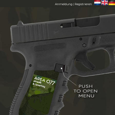
Anmeldung
|
Registrieren
HOME
AREA 077
MITGLIEDER
FAQ
CONTACT