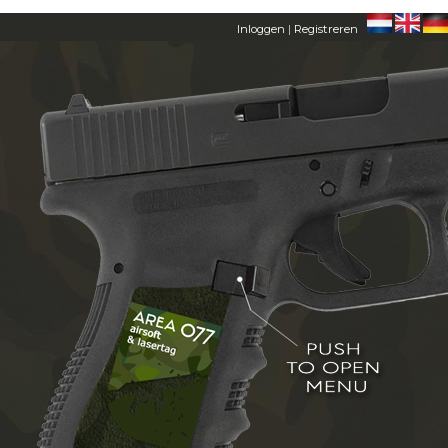
Inloggen
|
Registreren
HOME
AREA 077
LEDEN
FAQ
CONTACT