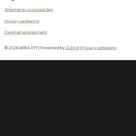
Algemene voorwaarden
Privacy verklaring
Deelnamereglement
© 2026 AREA 077 | Powered by
CLIM.nl
|
Privacy verklaring