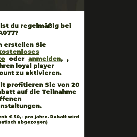
lst du regelmäßig bei
A077?
 erstellen Sie
kostenloses
to
oder
anmelden
, ,
hren loyal player
ount zu aktivieren.
t profitieren Sie von 20
batt auf die Teilnahme
ffenen
anstaltungen.
enb € 50,- pro jahre. Rabatt wird
atisch abgezogen)