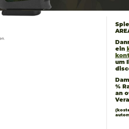
Spie
ARE
en.
Dann
ein
kon
um I
disc
Dami
% Ra
an o
Ver
(kost
autom