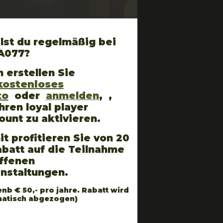
lst du regelmäßig bei
A077?
 erstellen Sie
kostenloses
to
oder
anmelden
, ,
hren loyal player
ount zu aktivieren.
t profitieren Sie von 20
batt auf die Teilnahme
ffenen
anstaltungen.
enb € 50,- pro jahre. Rabatt wird
atisch abgezogen)