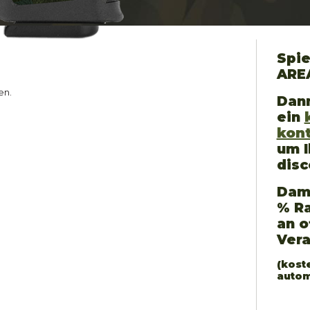
Spie
ARE
en.
Dann
ein
kon
um I
disc
Dami
% Ra
an o
Ver
(kost
autom