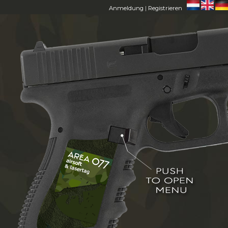
Anmeldung
|
Registrieren
HOME
AREA 077
MITGLIEDER
FAQ
CONTACT