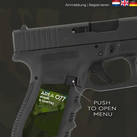
Anmeldung
|
Registrieren
HOME
AREA 077
MITGLIEDER
FAQ
CONTACT