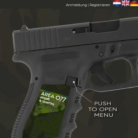
Anmeldung
|
Registrieren
HOME
AREA 077
MITGLIEDER
FAQ
CONTACT