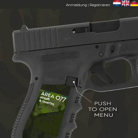
Anmeldung
|
Registrieren
HOME
AREA 077
MITGLIEDER
FAQ
CONTACT